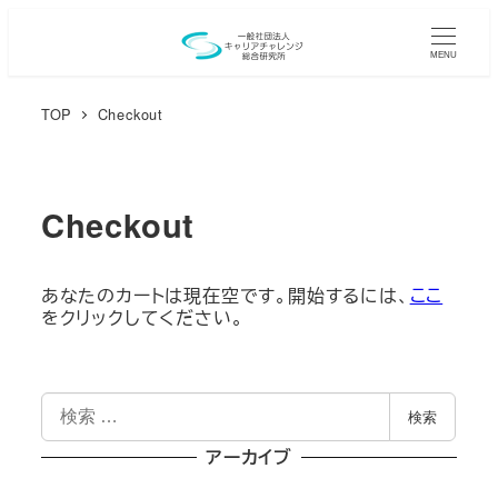
メ
イ
MENU
ン
TOP
Checkout
コ
ン
テ
ン
Checkout
ツ
へ
あなたのカートは現在空です。開始するには、
ここ
移
をクリックしてください。
動
検
検索
索
アーカイブ