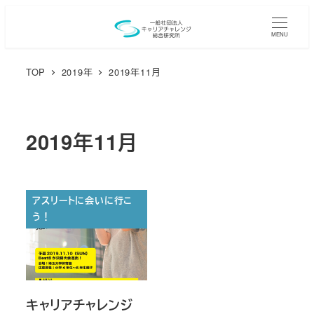
メ
イ
MENU
ン
TOP
2019年
2019年11月
コ
ン
テ
ン
2019年11月
ツ
へ
移
アスリートに会いに行こ
動
う！
キャリアチャレンジ